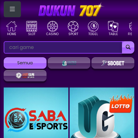
HOME
SLOT
CASINO
SPORT
TOGEL
TABLE
FISHI
Semua